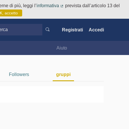
rne di più, leggi l’
informativa
prevista dall’articolo 13 del
(Collegamento esterno)
K, accetto
ca
Registrati
Accedi
Aiuto
Followers
gruppi