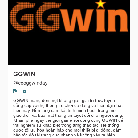
gruppi
GGWIN
@ceoggwinday
Segnala un problema
GGWIN mang đến một không gian giải trí trực tuyến
đẳng cấp với hệ thống trò chơi đa dạng và hiện đại nhất
hiện nay. Nền tảng cam kết tính minh bạch trong mọi
giao dịch và bảo mật thông tin tuyệt đối cho người dùng.
Khám phá ngay thế giới game sôi động cùng GGWIN để
trải nghiệm sự khác biệt trong từng thao tác. Hệ thống
được tối ưu hóa hoàn hảo cho mọi thiết bị di động, đảm
bảo tốc độ tải trang cực nhanh và không xảy ra hiện