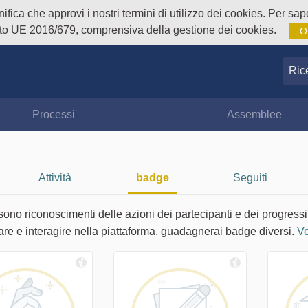
fica che approvi i nostri termini di utilizzo dei cookies. Per sape
o UE 2016/679, comprensiva della gestione dei cookies.
O
Ricer
Processi
Assemblee
Attività
badge
Seguiti
sono riconoscimenti delle azioni dei partecipanti e dei progressi
are e interagire nella piattaforma, guadagnerai badge diversi.
Ve