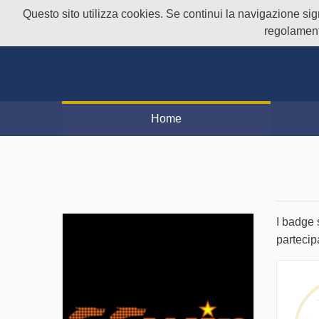
Questo sito utilizza cookies. Se continui la navigazione signi
regolament
Home
I badge 
partecip