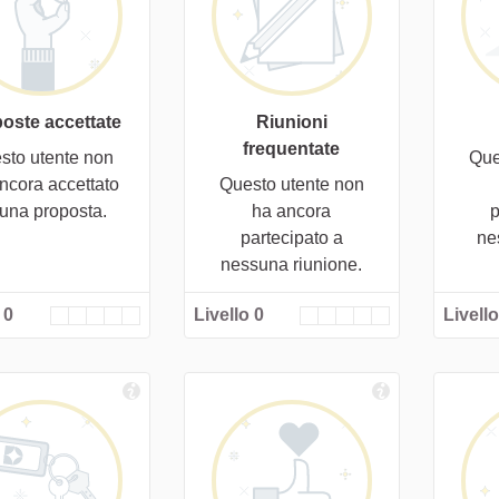
oste accettate
Riunioni
frequentate
sto utente non
Que
ncora accettato
Questo utente non
cuna proposta.
ha ancora
p
partecipato a
ne
nessuna riunione.
 0
Livello 0
Livello