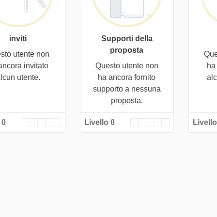
inviti
Supporti della
proposta
sto utente non
Que
ancora invitato
Questo utente non
ha
lcun utente.
ha ancora fornito
al
supporto a nessuna
proposta.
 0
Livello 0
Livello