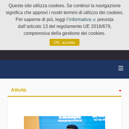
Questo sito utilizza cookies. Se continui la navigazione
significa che approvi i nostri termini di utilizzo dei cookies.
Per saperne di più, leggi l’
informativa
prevista
(Collegamento e
dall’articolo 13 del regolamento UE 2016/679,
comprensiva della gestione dei cookies.
OK, accetto
Attività
badge
Seguiti
Followers