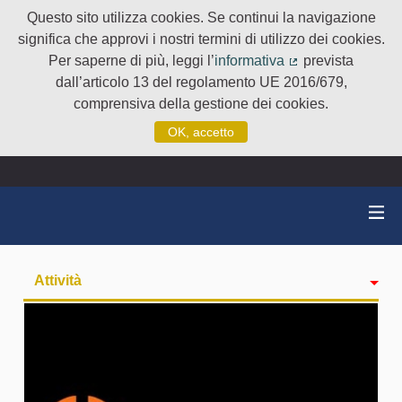
Questo sito utilizza cookies. Se continui la navigazione
significa che approvi i nostri termini di utilizzo dei cookies.
Per saperne di più, leggi l’
informativa
prevista
(Collegamento e
dall’articolo 13 del regolamento UE 2016/679,
comprensiva della gestione dei cookies.
OK, accetto
Attività
badge
Seguiti
Followers