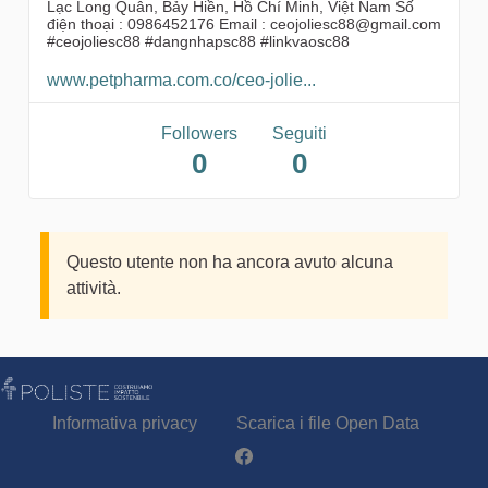
Lạc Long Quân, Bảy Hiền, Hồ Chí Minh, Việt Nam Số
điện thoại : 0986452176 Email : ceojoliesc88@gmail.com
#ceojoliesc88 #dangnhapsc88 #linkvaosc88
www.petpharma.com.co/ceo-jolie...
Followers
Seguiti
0
0
Questo utente non ha ancora avuto alcuna
attività.
Informativa privacy
Scarica i file Open Data
Partecipa - Poliste su Facebook