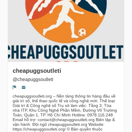
gruppi
cheapuggsoutleti
@cheapuggsoutleti
Segnala un problema
cheapuggsoutleti.org – Nền tảng thông tin hàng đầu về
giải trí số, thể thao quốc tế và công nghệ mới. Thể loại:
Giải trí & Công nghệ số Trụ sở làm việc: Tầng 3, Tòa
nhà ITP, Khu Công Nghệ Phần Mềm, Đường Võ Trường
Toản, Quận 1, TP. Hồ Chí Minh Hotline: 0978.116.248
Email hỗ trợ: contact@cheapuggsoutleti.org Biên tập &
vận hành: Đội ngũ cheapuggsoutleti.org Website:
https://cheapuggsoutleti.org/ © Bản quyền thuộc