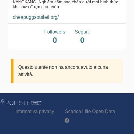
KANGKANG. Nghiêm cấm sao chép dưới mọi hình thức
khi chưa được cho phép.
cheapuggsoutleti.org/
Followers
Seguiti
0
0
Questo utente non ha ancora avuto alcuna
attività.
Informativa privacy
Scarica i file Open Data
Partecipa - Poliste su Facebook