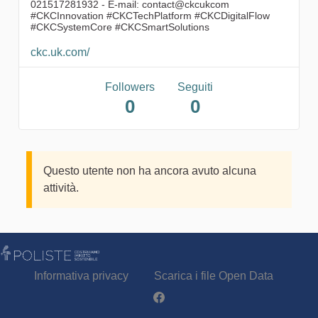
021517281932 - E-mail: contact@ckcukcom
#CKCInnovation #CKCTechPlatform #CKCDigitalFlow
#CKCSystemCore #CKCSmartSolutions
ckc.uk.com/
Followers
Seguiti
0
0
Questo utente non ha ancora avuto alcuna
attività.
Informativa privacy
Scarica i file Open Data
Partecipa - Poliste su Facebook