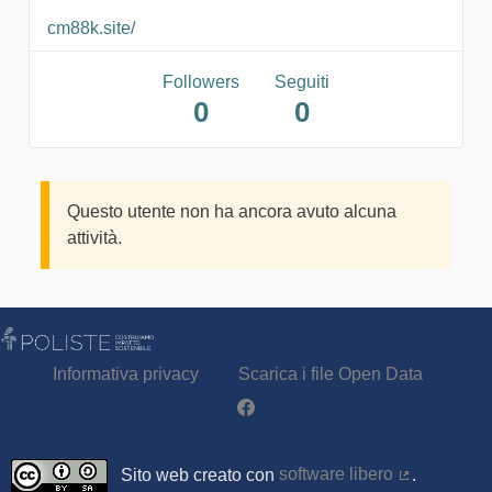
cm88k.site/
Followers
Seguiti
0
0
Questo utente non ha ancora avuto alcuna
attività.
Informativa privacy
Scarica i file Open Data
Partecipa - Poliste su Facebook
Sito web creato con
software libero
.