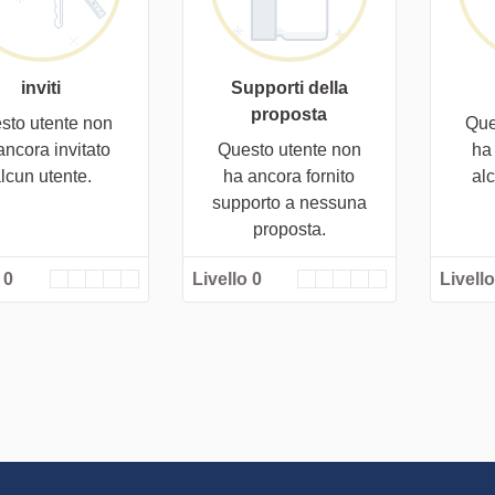
inviti
Supporti della
proposta
sto utente non
Que
ancora invitato
Questo utente non
ha
lcun utente.
ha ancora fornito
al
supporto a nessuna
proposta.
 0
Livello 0
Livello