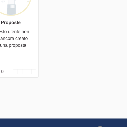
Proposte
sto utente non
 ancora creato
cuna proposta.
 0