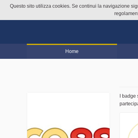
Questo sito utilizza cookies. Se continui la navigazione signi
regolament
Home
I badge 
partecip