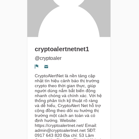
cryptoalertnetnet1
@cryptoaler
Segnala un problema
CryptoAlertNet là nền tảng cập
nhật tín hiệu cảnh báo thị trường
crypto theo thời gian thực, giúp
người dùng nắm bắt biến động
nhanh chóng và chính xác. Với hệ
thống phân tích kỹ thuật rõ ràng
và dễ hiểu, CryptoAlert Net hỗ trợ
cộng đồng theo dõi xu hướng thị
trường một cách an toàn và có
định hướng. Website:
https://cryptoalertnet.net/ Email:
admin@cryptoalertnet.net SĐT:
0917 643 820 Địa chỉ: 53 Lâm