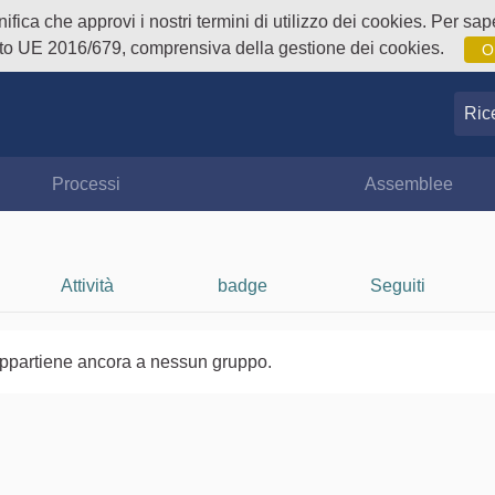
fica che approvi i nostri termini di utilizzo dei cookies. Per sape
o UE 2016/679, comprensiva della gestione dei cookies.
O
Ricer
Processi
Assemblee
Attività
badge
Seguiti
ppartiene ancora a nessun gruppo.