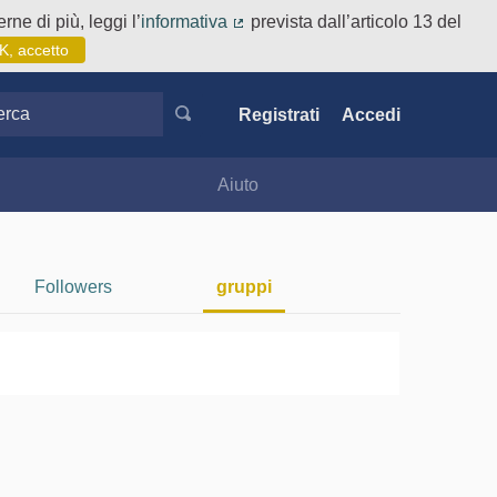
rne di più, leggi l’
informativa
prevista dall’articolo 13 del
(Collegamento esterno)
K, accetto
ca
Registrati
Accedi
Aiuto
Followers
gruppi