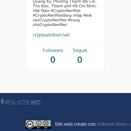
Quang Ky, Phường Thạnh Mỹ Lợi,
Thủ Đức, Thành phố Hồ Chí Minh,
Việt Nam #CryptoAlertNet
#CryptoAlertNetđăng nhập #link
vàoCryptoAlertNet #trang
chủCryptoAlertNet
cryptoalertnet.net/
Followers
Seguiti
0
0
Sito web creato con
software libero