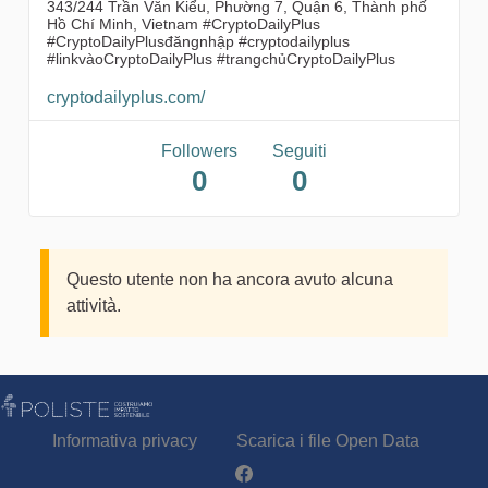
343/244 Trần Văn Kiểu, Phường 7, Quận 6, Thành phố
Hồ Chí Minh, Vietnam #CryptoDailyPlus
#CryptoDailyPlusđăngnhập #cryptodailyplus
#linkvàoCryptoDailyPlus #trangchủCryptoDailyPlus
cryptodailyplus.com/
Followers
Seguiti
0
0
Questo utente non ha ancora avuto alcuna
attività.
Informativa privacy
Scarica i file Open Data
Partecipa - Poliste su Facebook