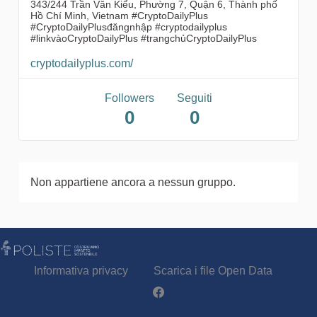
343/244 Trần Văn Kiểu, Phường 7, Quận 6, Thành phố
Hồ Chí Minh, Vietnam #CryptoDailyPlus
#CryptoDailyPlusđăngnhập #cryptodailyplus
#linkvàoCryptoDailyPlus #trangchủCryptoDailyPlus
cryptodailyplus.com/
Followers
Seguiti
0
0
Non appartiene ancora a nessun gruppo.
Informativa privacy
Scarica i file Open Data
Partecipa - Poliste su Facebook