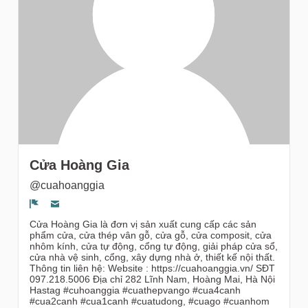
gruppi
Cửa Hoàng Gia
@cuahoanggia
Segnala un problema
Cửa Hoàng Gia là đơn vị sản xuất cung cấp các sản
phẩm cửa, cửa thép vân gỗ, cửa gỗ, cửa composit, cửa
nhôm kính, cửa tự động, cổng tự động, giải pháp cửa sổ,
cửa nhà vệ sinh, cổng, xây dựng nhà ở, thiết kế nội thất.
Thông tin liên hệ: Website : https://cuahoanggia.vn/ SĐT
097.218.5006 Địa chỉ 282 Lĩnh Nam, Hoàng Mai, Hà Nội
Hastag #cuhoanggia #cuathepvango #cua4canh
#cua2canh #cua1canh #cuatudong, #cuago #cuanhom