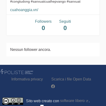
#congtudong #sanxuatcuathepvango #sanxuat
cuahoanggia.vn/
Followers
Seguiti
0
0
Nessun follower ancora.
Informativa privacy
Scarica i file Open Data
Partecipa - Poliste su Facebook
Sito web creato con
software libero
.
(Collegamen