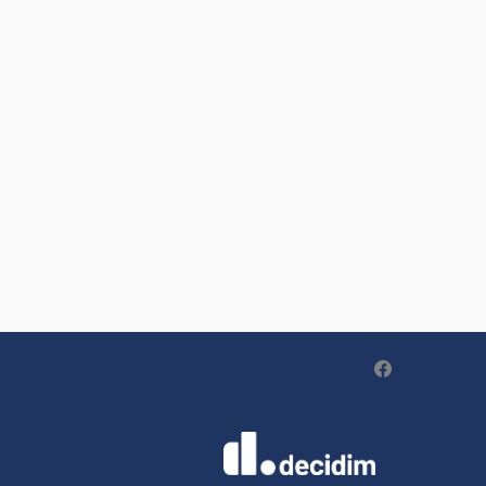
Partecipa - Po