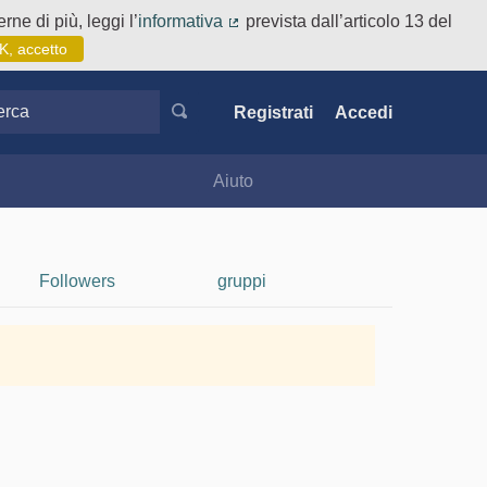
rne di più, leggi l’
informativa
prevista dall’articolo 13 del
(Collegamento esterno)
K, accetto
ca
Registrati
Accedi
Aiuto
Followers
gruppi