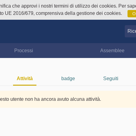
fica che approvi i nostri termini di utilizzo dei cookies. Per sape
o UE 2016/679, comprensiva della gestione dei cookies.
O
Ricer
Processi
Assemblee
Attività
badge
Seguiti
esto utente non ha ancora avuto alcuna attività.