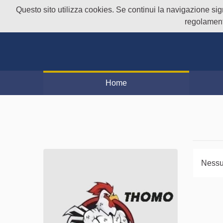
Questo sito utilizza cookies. Se continui la navigazione signi
regolament
Home
Nessu