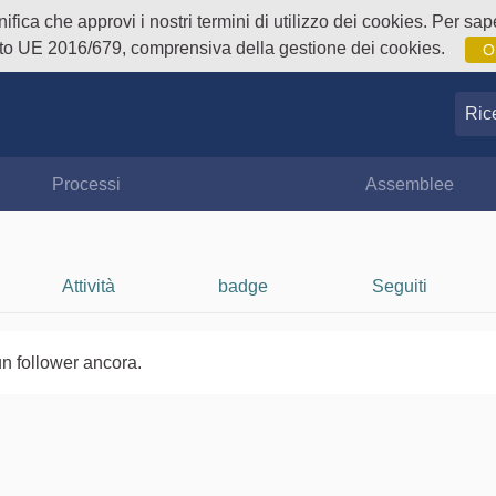
fica che approvi i nostri termini di utilizzo dei cookies. Per sape
o UE 2016/679, comprensiva della gestione dei cookies.
O
Ricer
Processi
Assemblee
Attività
badge
Seguiti
n follower ancora.