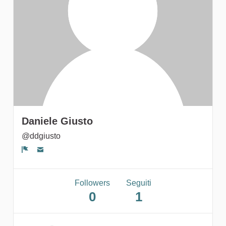
gruppi
Daniele Giusto
@ddgiusto
Segnala un problema
Followers
Seguiti
0
1