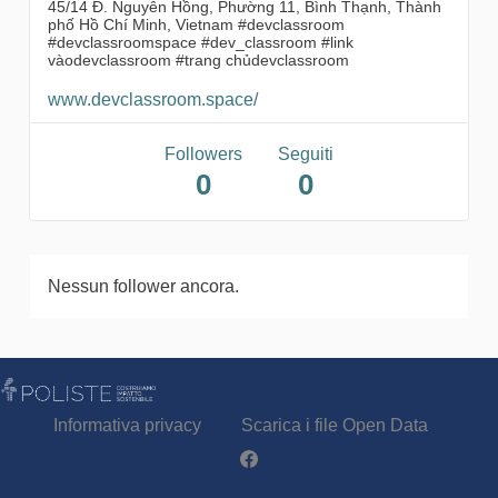
45/14 Đ. Nguyên Hồng, Phường 11, Bình Thạnh, Thành
phố Hồ Chí Minh, Vietnam #devclassroom
#devclassroomspace #dev_classroom #link
vàodevclassroom #trang chủdevclassroom
www.devclassroom.space/
Followers
Seguiti
0
0
Nessun follower ancora.
Informativa privacy
Scarica i file Open Data
Partecipa - Poliste su Facebook