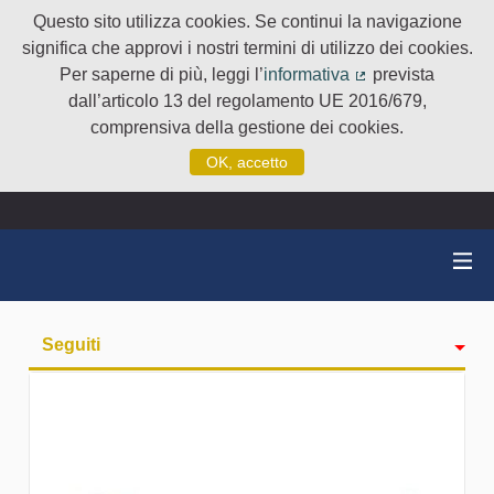
Questo sito utilizza cookies. Se continui la navigazione
significa che approvi i nostri termini di utilizzo dei cookies.
Per saperne di più, leggi l’
informativa
prevista
(Collegamento e
dall’articolo 13 del regolamento UE 2016/679,
comprensiva della gestione dei cookies.
OK, accetto
Seguiti
Attività
badge
Followers