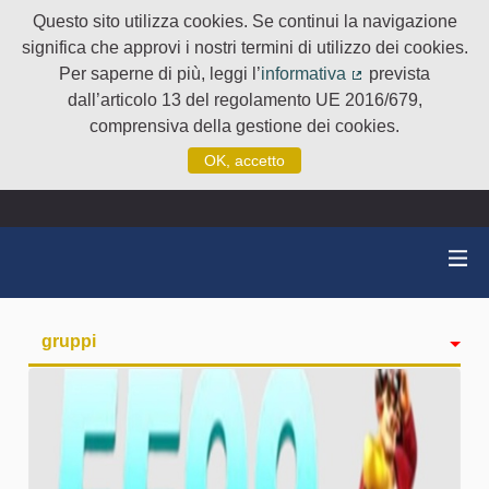
Questo sito utilizza cookies. Se continui la navigazione
significa che approvi i nostri termini di utilizzo dei cookies.
Per saperne di più, leggi l’
informativa
prevista
(Collegamento e
dall’articolo 13 del regolamento UE 2016/679,
comprensiva della gestione dei cookies.
OK, accetto
gruppi
Attività
badge
Seguiti