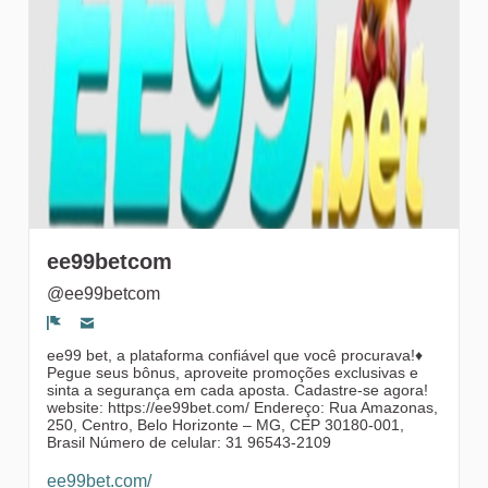
Followers
ee99betcom
@ee99betcom
Segnala un problema
ee99 bet, a plataforma confiável que você procurava!♦️
Pegue seus bônus, aproveite promoções exclusivas e
sinta a segurança em cada aposta. Cadastre-se agora!
website: https://ee99bet.com/ Endereço: Rua Amazonas,
250, Centro, Belo Horizonte – MG, CEP 30180-001,
Brasil Número de celular: 31 96543-2109
ee99bet.com/