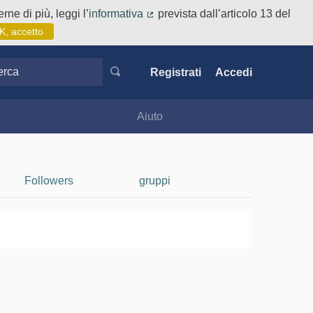
rne di più, leggi l’
informativa
prevista dall’articolo 13 del
(Collegamento esterno)
K, accetto
ca
Registrati
Accedi
Aiuto
Followers
gruppi