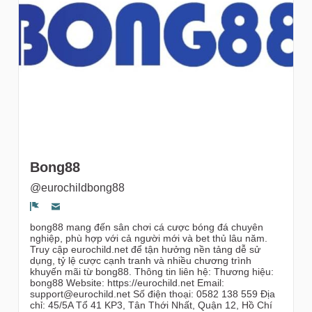
gruppi
Bong88
@eurochildbong88
Segnala un problema
bong88 mang đến sân chơi cá cược bóng đá chuyên
nghiệp, phù hợp với cả người mới và bet thủ lâu năm.
Truy cập eurochild.net để tận hưởng nền tảng dễ sử
dụng, tỷ lệ cược cạnh tranh và nhiều chương trình
khuyến mãi từ bong88. Thông tin liên hệ: Thương hiệu:
bong88 Website: https://eurochild.net Email:
support@eurochild.net Số điện thoại: 0582 138 559 Địa
chỉ: 45/5A Tổ 41 KP3, Tân Thới Nhất, Quận 12, Hồ Chí