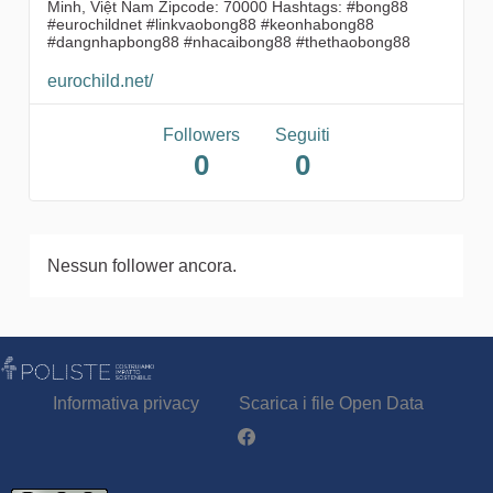
Minh, Việt Nam Zipcode: 70000 Hashtags: #bong88
#eurochildnet #linkvaobong88 #keonhabong88
#dangnhapbong88 #nhacaibong88 #thethaobong88
eurochild.net/
Followers
Seguiti
0
0
Nessun follower ancora.
Informativa privacy
Scarica i file Open Data
Partecipa - Poliste su Facebook