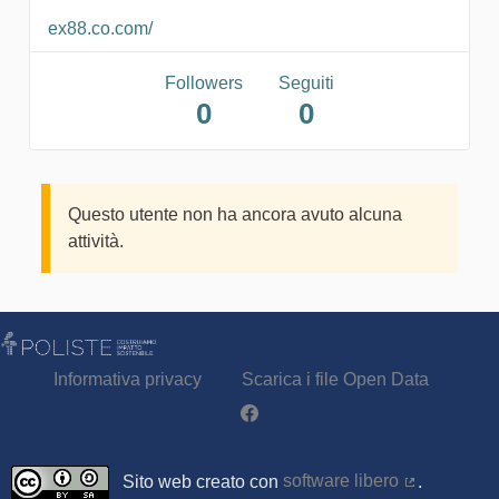
ex88.co.com/
Followers
Seguiti
0
0
Questo utente non ha ancora avuto alcuna
attività.
Informativa privacy
Scarica i file Open Data
Partecipa - Poliste su Facebook
Sito web creato con
software libero
.