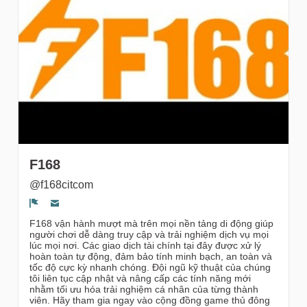
gruppi
F168
@f168citcom
Segnala un problema
F168 vận hành mượt mà trên mọi nền tảng di động giúp
người chơi dễ dàng truy cập và trải nghiệm dịch vụ mọi
lúc mọi nơi. Các giao dịch tài chính tại đây được xử lý
hoàn toàn tự động, đảm bảo tính minh bạch, an toàn và
tốc độ cực kỳ nhanh chóng. Đội ngũ kỹ thuật của chúng
tôi liên tục cập nhật và nâng cấp các tính năng mới
nhằm tối ưu hóa trải nghiệm cá nhân của từng thành
viên. Hãy tham gia ngay vào cộng đồng game thủ đông