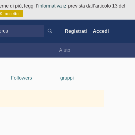
rne di più, leggi l’
informativa
prevista dall’articolo 13 del
(Collegamento esterno)
K, accetto
ca
Registrati
Accedi
Aiuto
Followers
gruppi