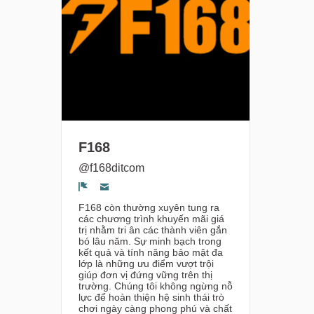
F168
@f168ditcom
Segnala un problema
F168 còn thường xuyên tung ra
các chương trình khuyến mãi giá
trị nhằm tri ân các thành viên gắn
bó lâu năm. Sự minh bạch trong
kết quả và tính năng bảo mật đa
lớp là những ưu điểm vượt trội
giúp đơn vị đứng vững trên thị
trường. Chúng tôi không ngừng nỗ
lực để hoàn thiện hệ sinh thái trò
chơi ngày càng phong phú và chất