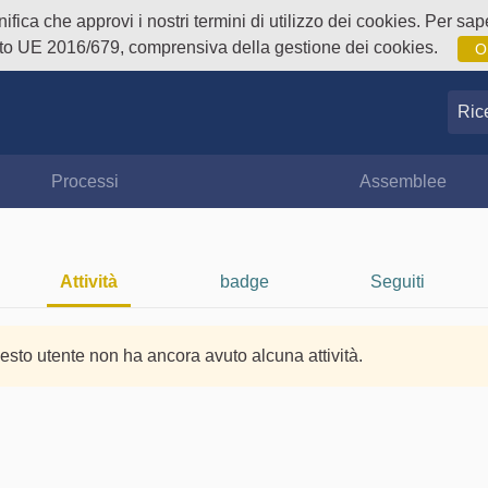
fica che approvi i nostri termini di utilizzo dei cookies. Per sape
o UE 2016/679, comprensiva della gestione dei cookies.
O
Ricer
Processi
Assemblee
Attività
badge
Seguiti
esto utente non ha ancora avuto alcuna attività.