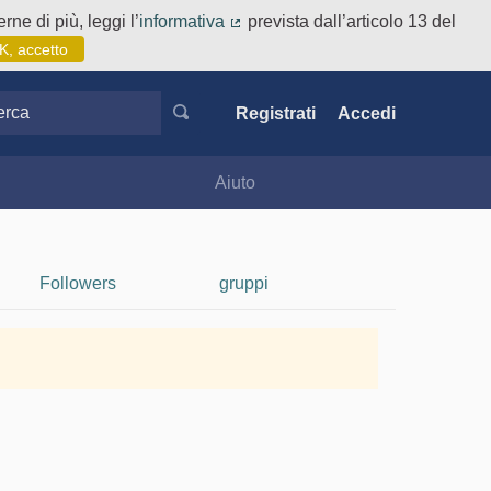
rne di più, leggi l’
informativa
prevista dall’articolo 13 del
(Collegamento esterno)
K, accetto
ca
Registrati
Accedi
Aiuto
Followers
gruppi