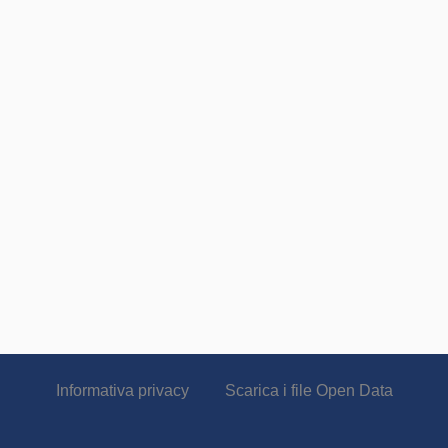
Informativa privacy
Scarica i file Open Data