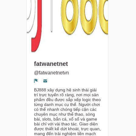
fatwanetnet
@fatwanetnetvn
Segnala un problema
BJ888 xây dựng hệ sinh thái giải
trí trực tuyến rõ ràng, nơi mọi sản
phẩm đều được sắp xếp logic theo
từng danh mục cụ thể. Người chơi
có thể nhanh chóng tiếp cận các
chuyên mục như thể thao, sòng
bài, slots, bắn cá, xổ số và game
bài chỉ với vài thao tác. Giao diện
được thiết kế dứt khoát, trực quan,
mang đến trải nghiệm liền mạch