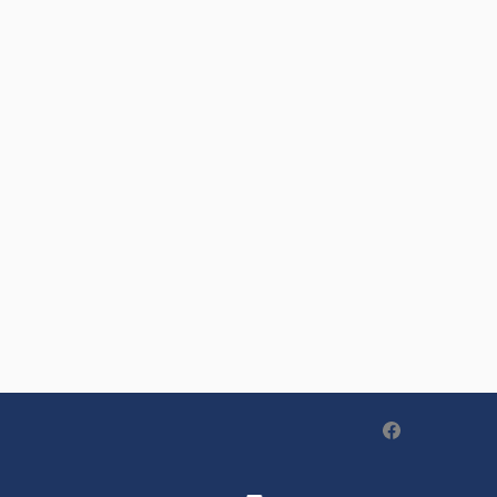
Partecipa - Po