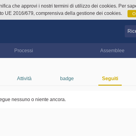
fica che approvi i nostri termini di utilizzo dei cookies. Per sape
o UE 2016/679, comprensiva della gestione dei cookies.
O
Ricer
Processi
Assemblee
Attività
badge
Seguiti
egue nessuno o niente ancora.