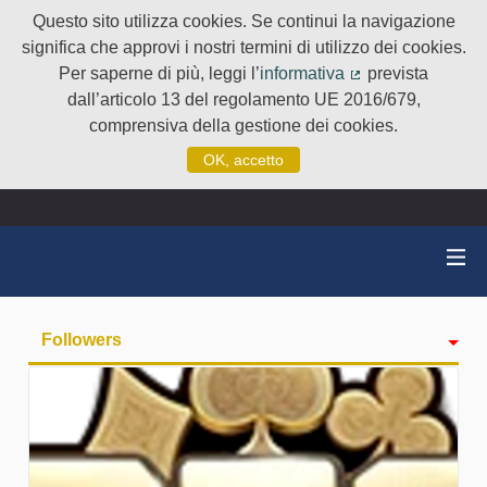
Questo sito utilizza cookies. Se continui la navigazione
significa che approvi i nostri termini di utilizzo dei cookies.
Per saperne di più, leggi l’
informativa
prevista
(Collegamento e
dall’articolo 13 del regolamento UE 2016/679,
comprensiva della gestione dei cookies.
OK, accetto
Followers
Attività
badge
Seguiti