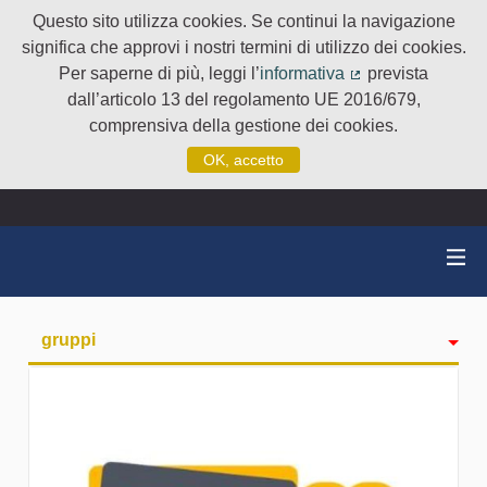
Questo sito utilizza cookies. Se continui la navigazione
significa che approvi i nostri termini di utilizzo dei cookies.
Per saperne di più, leggi l’
informativa
prevista
(Collegamento e
dall’articolo 13 del regolamento UE 2016/679,
comprensiva della gestione dei cookies.
OK, accetto
gruppi
Attività
badge
Seguiti