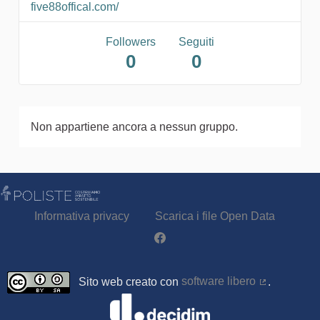
five88offical.com/
Followers
Seguiti
0
0
Non appartiene ancora a nessun gruppo.
Informativa privacy
Scarica i file Open Data
Partecipa - Poliste su Facebook
Sito web creato con
software libero
.
(Collegamen