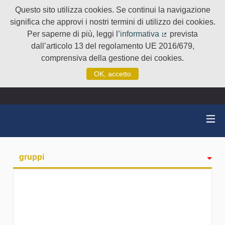
Questo sito utilizza cookies. Se continui la navigazione
significa che approvi i nostri termini di utilizzo dei cookies.
Per saperne di più, leggi l’
informativa
prevista
(Collegamento e
dall’articolo 13 del regolamento UE 2016/679,
comprensiva della gestione dei cookies.
OK, accetto
gruppi
Attività
badge
Seguiti