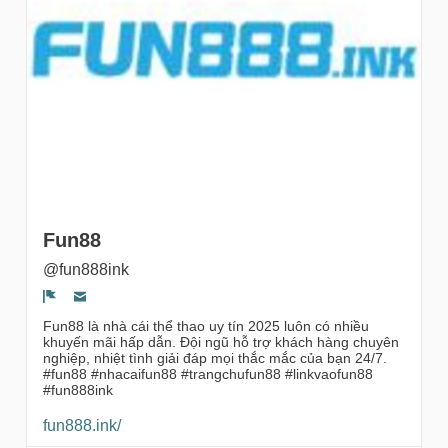
Followers
Fun88
@fun888ink
Segnala un problema
Fun88 là nhà cái thể thao uy tín 2025 luôn có nhiều
khuyến mãi hấp dẫn. Đội ngũ hỗ trợ khách hàng chuyên
nghiệp, nhiệt tình giải đáp mọi thắc mắc của bạn 24/7.
#fun88 #nhacaifun88 #trangchufun88 #linkvaofun88
#fun888ink
fun888.ink/