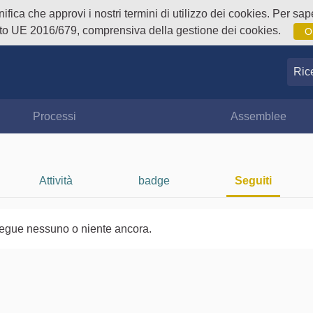
fica che approvi i nostri termini di utilizzo dei cookies. Per sape
o UE 2016/679, comprensiva della gestione dei cookies.
O
Ricer
Processi
Assemblee
Attività
badge
Seguiti
egue nessuno o niente ancora.