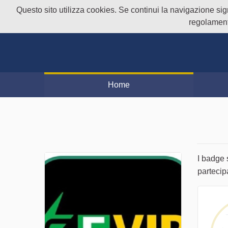
Questo sito utilizza cookies. Se continui la navigazione signi
regolament
Home
I badge 
partecip