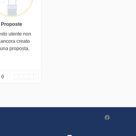
Proposte
sto utente non
 ancora creato
cuna proposta.
 0
Partecipa - Po