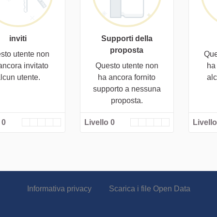
inviti
Supporti della
proposta
sto utente non
Que
ancora invitato
Questo utente non
ha
lcun utente.
ha ancora fornito
al
supporto a nessuna
proposta.
 0
Livello 0
Livello
Informativa privacy
Scarica i file Open Data