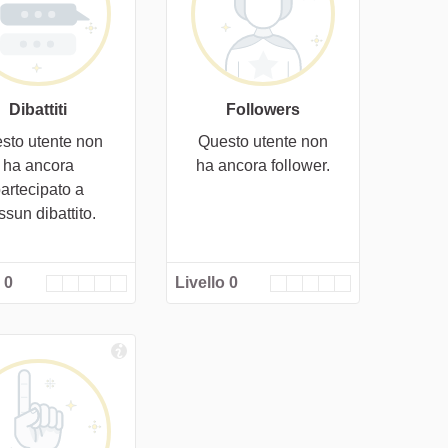
Dibattiti
Followers
sto utente non
Questo utente non
ha ancora
ha ancora follower.
artecipato a
ssun dibattito.
 0
Livello 0