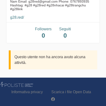
Nam Email: g28red@gmail.com Phone: 0767893935
Hashtag: #g28 #g28red #g28nhacai #g28trangchu
#g28link
g28.red/
Followers
Seguiti
0
0
Questo utente non ha ancora avuto alcuna
attività.
Informativa privacy
Scarica i file Open Data
Partecipa - Poliste su Facebook