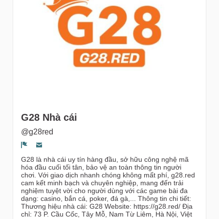
gruppi
G28 Nhà cái
@g28red
Segnala un problema
G28 là nhà cái uy tín hàng đầu, sở hữu công nghệ mã
hóa đầu cuối tối tân, bảo vệ an toàn thông tin người
chơi. Với giao dịch nhanh chóng không mất phí, g28.red
cam kết minh bạch và chuyên nghiệp, mang đến trải
nghiệm tuyệt vời cho người dùng với các game bài đa
dạng: casino, bắn cá, poker, đá gà,... Thông tin chi tiết:
Thương hiệu nhà cái: G28 Website: https://g28.red/ Địa
chỉ: 73 P. Cầu Cốc, Tây Mỗ, Nam Từ Liêm, Hà Nội, Việt