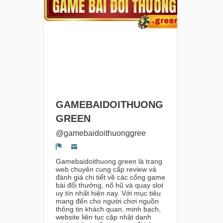
GAMEBAIDOITHUONG
GREEN
@gamebaidoithuonggree
Segnala un problema
Gamebaidoithuong.green là trang
web chuyên cung cấp review và
đánh giá chi tiết về các cổng game
bài đổi thưởng, nổ hũ và quay slot
uy tín nhất hiện nay. Với mục tiêu
mang đến cho người chơi nguồn
thông tin khách quan, minh bạch,
website liên tục cập nhật danh