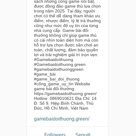
sách những cổng game nổi bật,
được đông đảo game thủ lựa chọn
trong năm 2025. Tại đây, người
chơi có thể dễ dàng tham khảo ưu
điểm, nhược điểm, tỷ lệ trả thưởng
cũng như mức độ uy tín của từng
nhà cung cấp. Game bài đổi
thưởng không chỉ giúp game thủ
có cái nhìn toàn diện hơn mà còn
hỗ trợ lựa chọn được sân chơi an
toàn, chất lượng, đảm bảo quyền
lợi và trải nghiệm giải trí trọn vẹn.
#Gamebaidoithuong
#Gamebaidoithuong.green
#gamebaidoithuonggreen
#game_bài
#game_bai_doi_thuong
#cổng_game_uy_tín Website
game bài đổi thưởng:
https://gamebaidoithuong.green/
Hotline: 0869010621 Địa Chỉ: 14
Đ. Số 9, Hiệp Bình Chánh, Thủ
Đức, Hồ Chí Minh, Việt Nam
gamebaidoithuong.green/
Followers
Seguiti