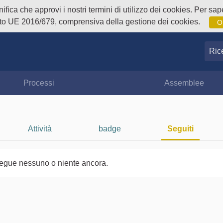
fica che approvi i nostri termini di utilizzo dei cookies. Per sape
o UE 2016/679, comprensiva della gestione dei cookies.
O
Ricer
Processi
Assemblee
Attività
badge
Seguiti
egue nessuno o niente ancora.