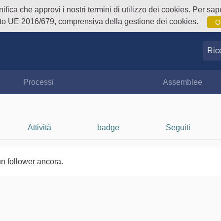
fica che approvi i nostri termini di utilizzo dei cookies. Per sape
o UE 2016/679, comprensiva della gestione dei cookies.
O
Ricer
Processi
Assemblee
Attività
badge
Seguiti
n follower ancora.