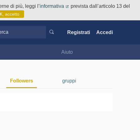
rne di più, leggi l’
informativa
prevista dall’articolo 13 del
(Collegamento esterno)
K, accetto
ca
Registrati
Accedi
Aiuto
Followers
gruppi