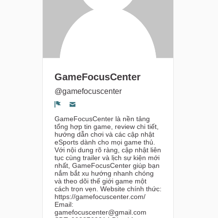
GameFocusCenter
@gamefocuscenter
Segnala un problema
GameFocusCenter là nền tảng
tổng hợp tin game, review chi tiết,
hướng dẫn chơi và các cập nhật
eSports dành cho mọi game thủ.
Với nội dung rõ ràng, cập nhật liên
tục cùng trailer và lịch sự kiện mới
nhất, GameFocusCenter giúp bạn
nắm bắt xu hướng nhanh chóng
và theo dõi thế giới game một
cách trọn vẹn. Website chính thức:
https://gamefocuscenter.com/
Email:
gamefocuscenter@gmail.com