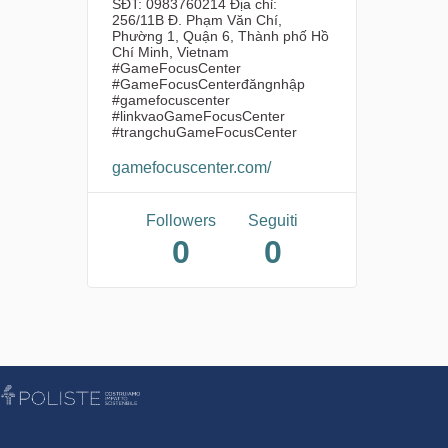
SĐT: 0983760214 Địa chỉ:
256/11B Đ. Phạm Văn Chí,
Phường 1, Quận 6, Thành phố Hồ
Chí Minh, Vietnam
#GameFocusCenter
#GameFocusCenterđăngnhập
#gamefocuscenter
#linkvaoGameFocusCenter
#trangchuGameFocusCenter
gamefocuscenter.com/
Followers
Seguiti
0
0