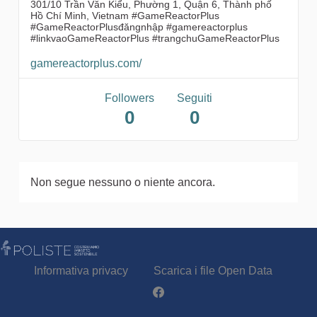
301/10 Trần Văn Kiểu, Phường 1, Quận 6, Thành phố
Hồ Chí Minh, Vietnam #GameReactorPlus
#GameReactorPlusđăngnhập #gamereactorplus
#linkvaoGameReactorPlus #trangchuGameReactorPlus
gamereactorplus.com/
Followers
Seguiti
0
0
Non segue nessuno o niente ancora.
Informativa privacy
Scarica i file Open Data
Partecipa - Poliste su Facebook