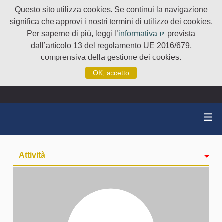
Questo sito utilizza cookies. Se continui la navigazione
significa che approvi i nostri termini di utilizzo dei cookies.
Per saperne di più, leggi l’
informativa
prevista
(Collegamento e
dall’articolo 13 del regolamento UE 2016/679,
comprensiva della gestione dei cookies.
OK, accetto
Attività
badge
Seguiti
Followers