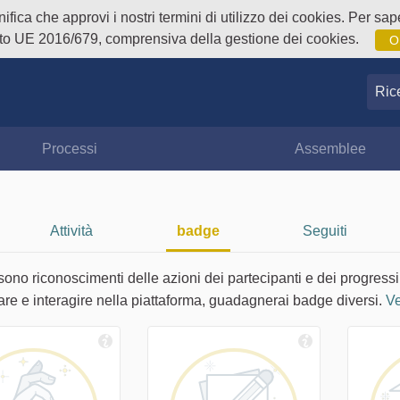
fica che approvi i nostri termini di utilizzo dei cookies. Per sape
o UE 2016/679, comprensiva della gestione dei cookies.
O
Ricer
Processi
Assemblee
Attività
badge
Seguiti
sono riconoscimenti delle azioni dei partecipanti e dei progressi
are e interagire nella piattaforma, guadagnerai badge diversi.
Ve