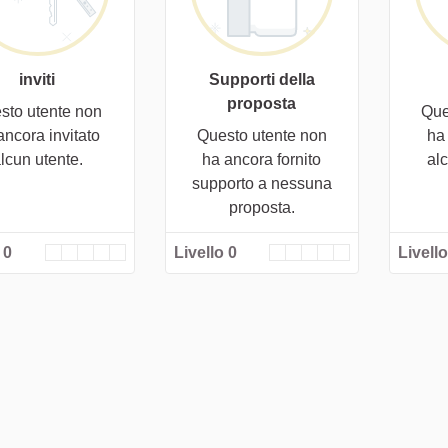
inviti
Supporti della
proposta
sto utente non
Que
ancora invitato
Questo utente non
ha
lcun utente.
ha ancora fornito
al
supporto a nessuna
proposta.
 0
Livello 0
Livello