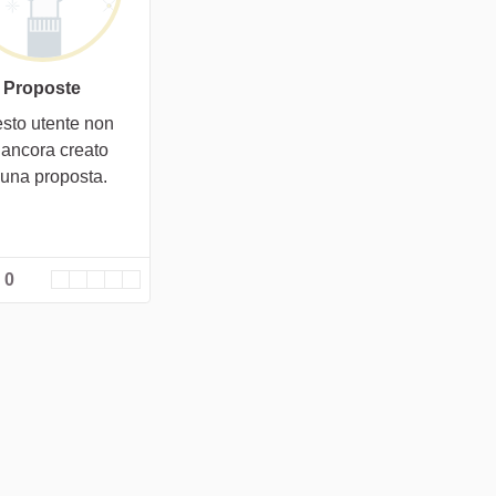
Proposte
sto utente non
 ancora creato
cuna proposta.
 0