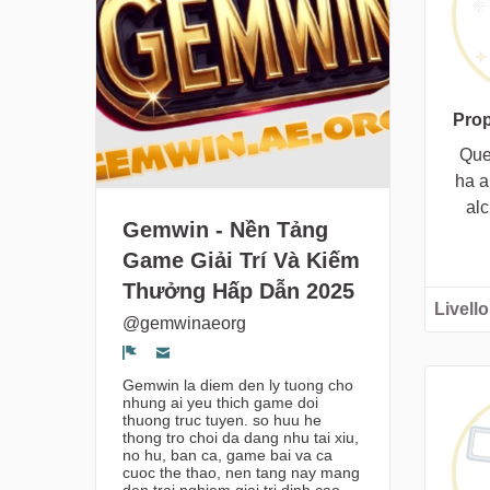
Prop
Que
ha a
al
Gemwin - Nền Tảng
Game Giải Trí Và Kiếm
Thưởng Hấp Dẫn 2025
Livello
@gemwinaeorg
Segnala un problema
Gemwin la diem den ly tuong cho
nhung ai yeu thich game doi
thuong truc tuyen. so huu he
thong tro choi da dang nhu tai xiu,
no hu, ban ca, game bai va ca
cuoc the thao, nen tang nay mang
den trai nghiem giai tri dinh cao.