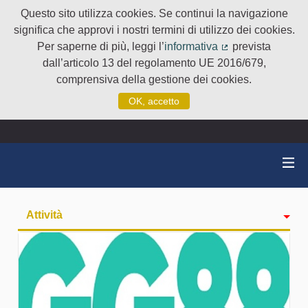
Questo sito utilizza cookies. Se continui la navigazione
significa che approvi i nostri termini di utilizzo dei cookies.
Per saperne di più, leggi l’
informativa
prevista
(Collegamento e
dall’articolo 13 del regolamento UE 2016/679,
comprensiva della gestione dei cookies.
OK, accetto
Attività
badge
Seguiti
Followers