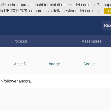
fica che approvi i nostri termini di utilizzo dei cookies. Per sape
o UE 2016/679, comprensiva della gestione dei cookies.
O
Ricer
Processi
Assemblee
Attività
badge
Seguiti
n follower ancora.