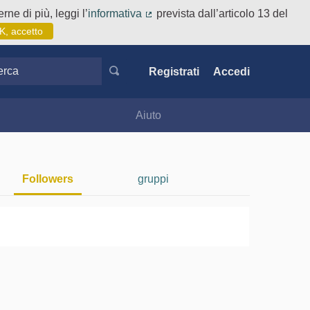
rne di più, leggi l’
informativa
prevista dall’articolo 13 del
(Collegamento esterno)
K, accetto
ca
Registrati
Accedi
Aiuto
Followers
gruppi