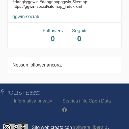
#dangkyggwin #dangnhapggwin Sitemap:
https://ggwin.social/sitemap_index.xml
ggwin.social/
Followers
Seguiti
0
0
Nessun follower ancora.
Informativa privacy
Scarica i file Open Data
Partecipa - Poliste su Facebook
Sito web creato con
software libero
.