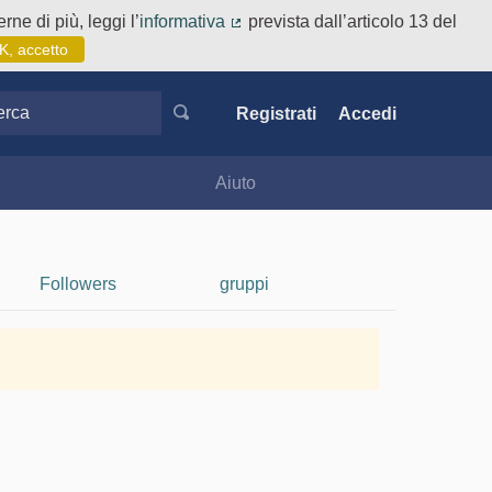
rne di più, leggi l’
informativa
prevista dall’articolo 13 del
(Collegamento esterno)
K, accetto
ca
Registrati
Accedi
Aiuto
Followers
gruppi