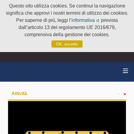
Questo sito utilizza cookies. Se continui la navigazione
significa che approvi i nostri termini di utilizzo dei cookies.
Per saperne di più, leggi l’
informativa
prevista
(Collegamento e
dall’articolo 13 del regolamento UE 2016/679,
comprensiva della gestione dei cookies.
OK, accetto
Attività
badge
Seguiti
Followers