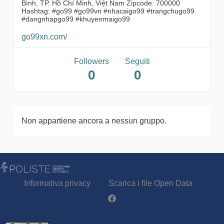
Bình, TP. Hồ Chí Minh, Việt Nam Zipcode: 700000
Hashtag: #go99 #go99vn #nhacaigo99 #trangchugo99
#dangnhapgo99 #khuyenmaigo99
go99xn.com/
Followers
Seguiti
0
0
Non appartiene ancora a nessun gruppo.
Informativa privacy
Scarica i file Open Data
Partecipa - Poliste su Facebook