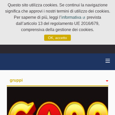
Questo sito utilizza cookies. Se continui la navigazione
significa che approvi i nostri termini di utilizzo dei cookies.
Per saperne di più, leggi l’
informativa
prevista
(Collegamento e
dall’articolo 13 del regolamento UE 2016/679,
comprensiva della gestione dei cookies.
OK, accetto
gruppi
Attività
badge
Seguiti