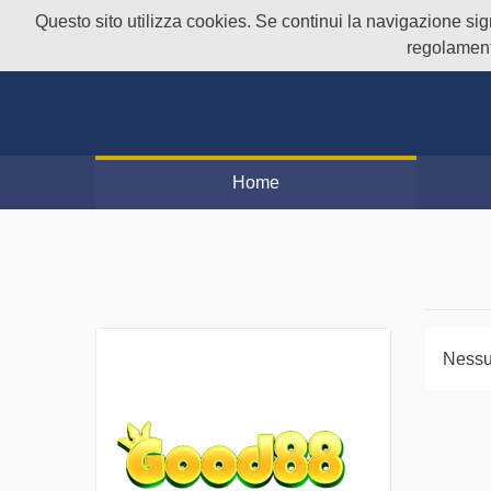
Questo sito utilizza cookies. Se continui la navigazione signi
regolament
Home
Nessu