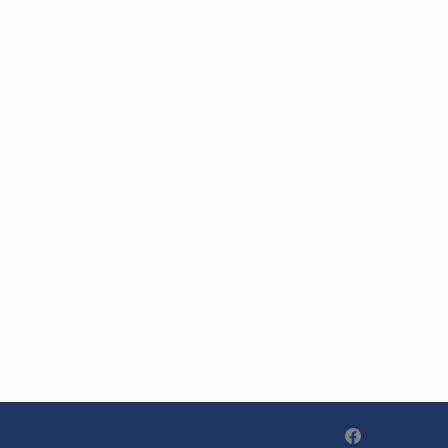
Partecipa - Po