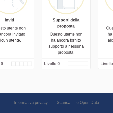
inviti
Supporti della
proposta
sto utente non
Que
ancora invitato
Questo utente non
ha
lcun utente.
ha ancora fornito
al
supporto a nessuna
proposta.
 0
Livello 0
Livello
Informativa privacy
Scarica i file Open Data