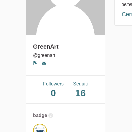
06/09
Cert
GreenArt
@greenart
Segnala un problema
Followers
Seguiti
0
16
badge