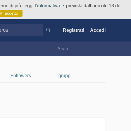
rne di più, leggi l’
informativa
prevista dall’articolo 13 del
(Collegamento esterno)
K, accetto
ca
Registrati
Accedi
Aiuto
Followers
gruppi