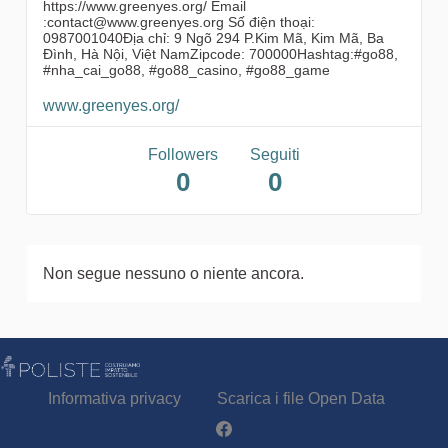
https://www.greenyes.org/ Email
:contact@www.greenyes.org Số điện thoại:
0987001040Địa chỉ: 9 Ngõ 294 P.Kim Mã, Kim Mã, Ba
Đình, Hà Nội, Việt NamZipcode: 700000Hashtag:#go88,
#nha_cai_go88, #go88_casino, #go88_game
www.greenyes.org/
Followers
Seguiti
0
0
Non segue nessuno o niente ancora.
Informativa privacy
Scarica i file Open Data
Partecipa - Poliste su Facebook