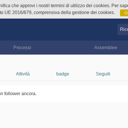
fica che approvi i nostri termini di utilizzo dei cookies. Per sape
o UE 2016/679, comprensiva della gestione dei cookies.
O
Ricer
Processi
Assemblee
Attività
badge
Seguiti
n follower ancora.