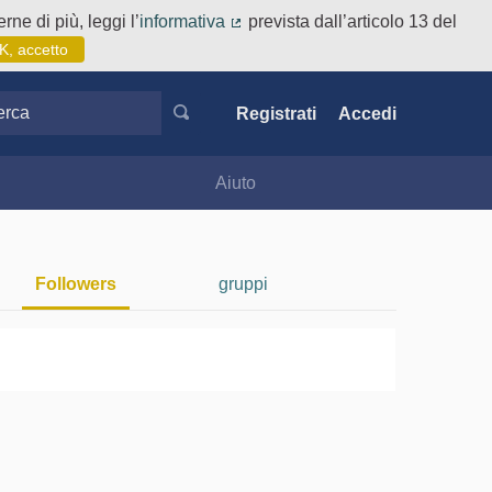
rne di più, leggi l’
informativa
prevista dall’articolo 13 del
(Collegamento esterno)
K, accetto
ca
Registrati
Accedi
Aiuto
Followers
gruppi