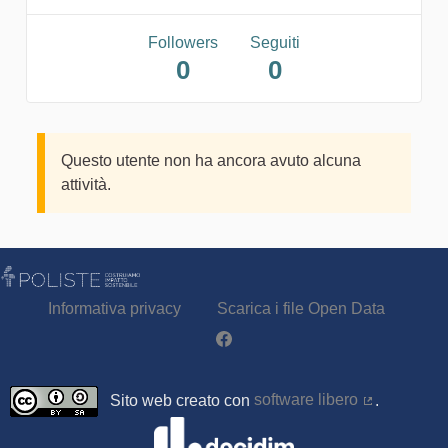
Followers
Seguiti
0
0
Questo utente non ha ancora avuto alcuna
attività.
Informativa privacy
Scarica i file Open Data
Partecipa - Poliste su Facebook
Sito web creato con
software libero
.
(Collegamen