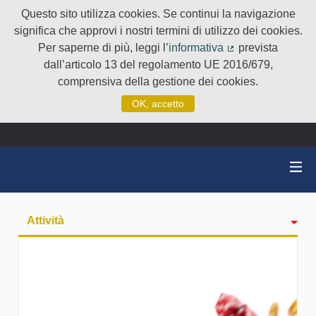
Questo sito utilizza cookies. Se continui la navigazione
significa che approvi i nostri termini di utilizzo dei cookies.
Per saperne di più, leggi l’
informativa
prevista
(Collegamento e
dall’articolo 13 del regolamento UE 2016/679,
comprensiva della gestione dei cookies.
OK, accetto
Attività
badge
Seguiti
Followers